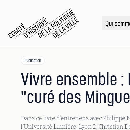
CHPV
Comité d histoire de la politique de la ville
Qui somm
Publication
Vivre ensemble :
"curé des Mingue
Dans ce livre d’entretiens avec Philippe
l’Université Lumière-Lyon 2, Christian De