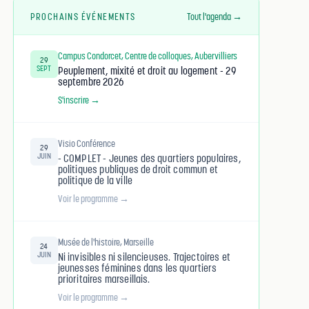
PROCHAINS ÉVÉNEMENTS
Tout l'agenda →
Campus Condorcet, Centre de colloques, Aubervilliers
29
SEPT
Peuplement, mixité et droit au logement - 29
septembre 2026
S'inscrire →
Visio Conférence
29
JUIN
- COMPLET - Jeunes des quartiers populaires,
politiques publiques de droit commun et
politique de la ville
Voir le programme →
Musée de l'histoire, Marseille
24
JUIN
Ni invisibles ni silencieuses. Trajectoires et
jeunesses féminines dans les quartiers
prioritaires marseillais.
Voir le programme →