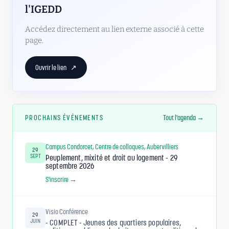
l'IGEDD
Accédez directement au lien externe associé à cette
page.
Ouvrir le lien
↗
PROCHAINS ÉVÉNEMENTS
Tout l'agenda →
Campus Condorcet, Centre de colloques, Aubervilliers
29
SEPT
Peuplement, mixité et droit au logement - 29
septembre 2026
S'inscrire →
Visio Conférence
29
JUIN
- COMPLET - Jeunes des quartiers populaires,