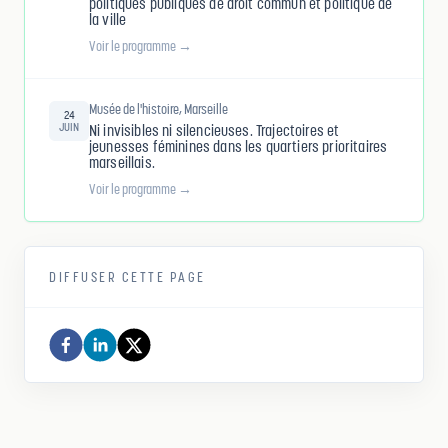
politiques publiques de droit commun et politique de
la ville
Voir le programme →
Musée de l'histoire, Marseille
24
JUIN
Ni invisibles ni silencieuses. Trajectoires et
jeunesses féminines dans les quartiers prioritaires
marseillais.
Voir le programme →
DIFFUSER CETTE PAGE