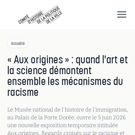
CHPV
Comité d histoire de la politique de la ville
Open
Actualité
« Aux origines » : quand l'art et
la science démontent
ensemble les mécanismes du
racisme
Le Musée national de l'histoire de l'immigration,
au Palais de la Porte Dorée, ouvre le 5 juin 2026
une nouvelle exposition temporaire intitulée
Aux origines. Regards croisés sur le racisme et