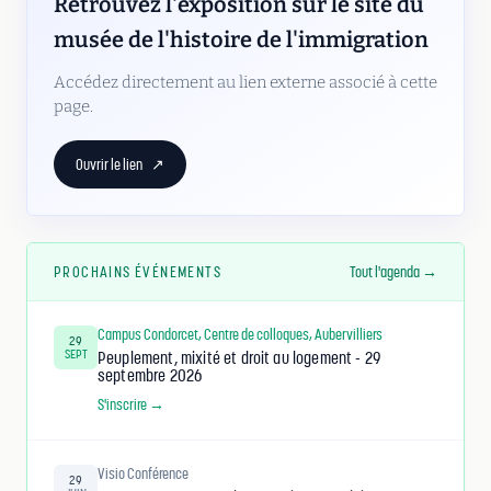
Retrouvez l'exposition sur le site du
musée de l'histoire de l'immigration
Accédez directement au lien externe associé à cette
page.
Ouvrir le lien
↗
PROCHAINS ÉVÉNEMENTS
Tout l'agenda →
Campus Condorcet, Centre de colloques, Aubervilliers
29
SEPT
Peuplement, mixité et droit au logement - 29
septembre 2026
S'inscrire →
Visio Conférence
29