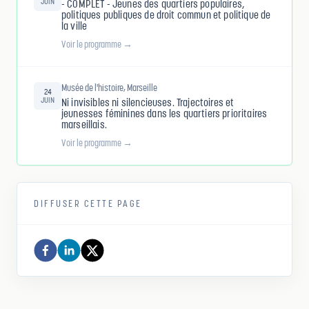
JUIN
- COMPLET - Jeunes des quartiers populaires,
politiques publiques de droit commun et politique de
la ville
Voir le programme →
Musée de l'histoire, Marseille
24
JUIN
Ni invisibles ni silencieuses. Trajectoires et
jeunesses féminines dans les quartiers prioritaires
marseillais.
Voir le programme →
DIFFUSER CETTE PAGE