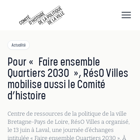
CHPV
Comité d histoire de la politique de la ville
Open
Actualité
Pour « Faire ensemble
Quartiers 2030 », RésO Villes
mobilise aussi le Comité
d’histoire
Centre de ressources de la politique de la ville
Bretagne-Pays de Loire, RésO Villes a organisé,
le 13 juin à Laval, une journée d’échanges
intitulée « Faire ensemble Quartiers 2030 ». À