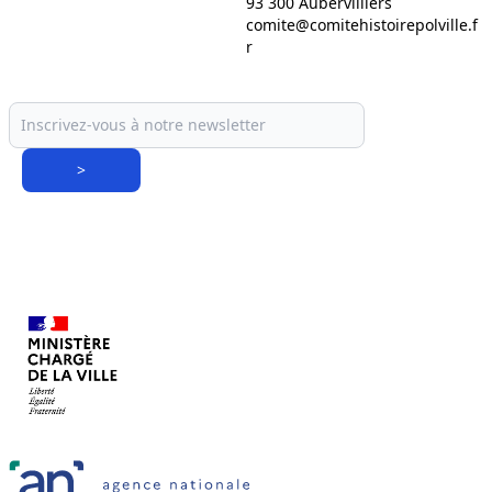
93 300 Aubervilliers
comite@comitehistoirepolville.f
r
>