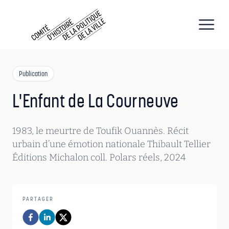
CHPV
Comité d histoire de la politique de la ville
Open
Publication
L'Enfant de La Courneuve
1983, le meurtre de Toufik Ouannès. Récit
urbain d’une émotion nationale Thibault Tellier
Éditions Michalon coll. Polars réels, 2024
PARTAGER