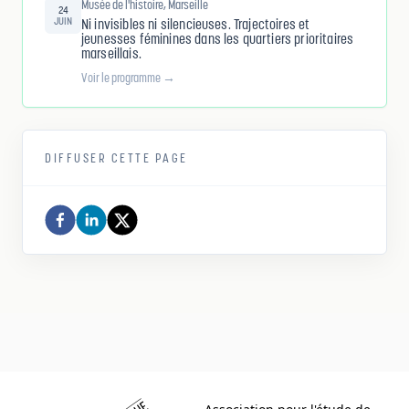
Musée de l'histoire, Marseille
24
JUIN
Ni invisibles ni silencieuses. Trajectoires et
jeunesses féminines dans les quartiers prioritaires
marseillais.
Voir le programme →
DIFFUSER CETTE PAGE
Comité d histoire de la politique de la ville