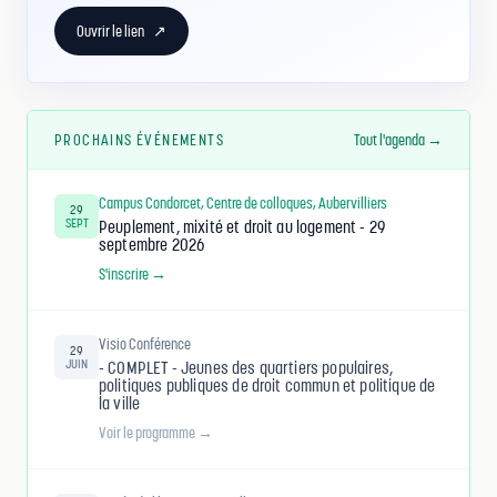
Ouvrir le lien
↗
PROCHAINS ÉVÉNEMENTS
Tout l'agenda →
Campus Condorcet, Centre de colloques, Aubervilliers
29
SEPT
Peuplement, mixité et droit au logement - 29
septembre 2026
S'inscrire →
Visio Conférence
29
JUIN
- COMPLET - Jeunes des quartiers populaires,
politiques publiques de droit commun et politique de
la ville
Voir le programme →