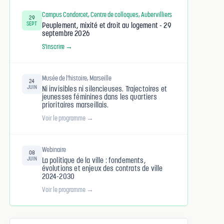
Campus Condorcet, Centre de colloques, Aubervilliers
29
SEPT
Peuplement, mixité et droit au logement - 29
septembre 2026
S'inscrire →
Musée de l'histoire, Marseille
24
JUIN
Ni invisibles ni silencieuses. Trajectoires et
jeunesses féminines dans les quartiers
prioritaires marseillais.
Voir le programme →
Webinaire
08
JUIN
La politique de la ville : fondements,
évolutions et enjeux des contrats de ville
2024-2030
Voir le programme →