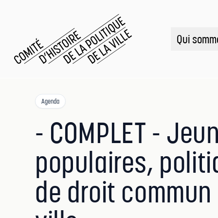
CHPV
Comité d histoire de la politique de la ville
Qui somm
Agenda
- COMPLET - Jeun
populaires, polit
de droit commun e