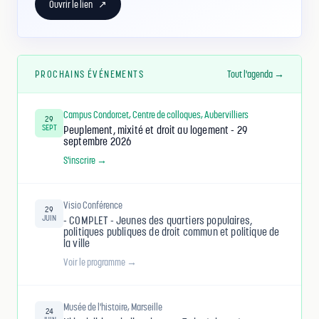
Ouvrir le lien
↗
PROCHAINS ÉVÉNEMENTS
Tout l'agenda →
Campus Condorcet, Centre de colloques, Aubervilliers
29
SEPT
Peuplement, mixité et droit au logement - 29
septembre 2026
S'inscrire →
Visio Conférence
29
JUIN
- COMPLET - Jeunes des quartiers populaires,
politiques publiques de droit commun et politique de
la ville
Voir le programme →
Musée de l'histoire, Marseille
24