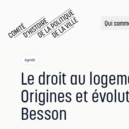
CHPV
Comité d histoire de la politique de la ville
Qui somm
Agenda
Le droit au loge
Origines et évolut
Besson