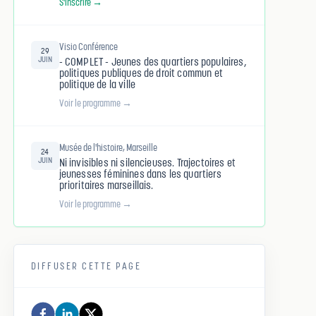
S'inscrire →
Visio Conférence
29
JUIN
- COMPLET - Jeunes des quartiers populaires,
politiques publiques de droit commun et
politique de la ville
Voir le programme →
Musée de l'histoire, Marseille
24
JUIN
Ni invisibles ni silencieuses. Trajectoires et
jeunesses féminines dans les quartiers
prioritaires marseillais.
Voir le programme →
DIFFUSER CETTE PAGE