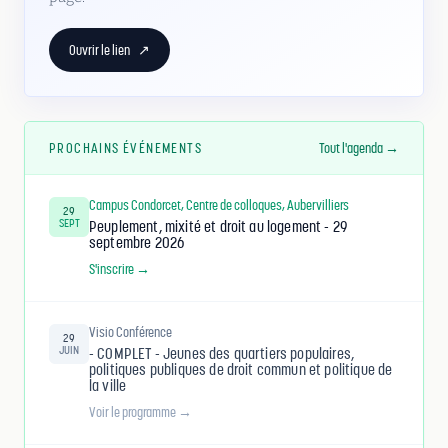
Ouvrir le lien
↗
PROCHAINS ÉVÉNEMENTS
Tout l'agenda →
Campus Condorcet, Centre de colloques, Aubervilliers
29
SEPT
Peuplement, mixité et droit au logement - 29
septembre 2026
S'inscrire →
Visio Conférence
29
JUIN
- COMPLET - Jeunes des quartiers populaires,
politiques publiques de droit commun et politique de
la ville
Voir le programme →