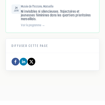
Musée de l'histoire, Marseille
24
JUIN
Ni invisibles ni silencieuses. Trajectoires et
jeunesses féminines dans les quartiers prioritaires
marseillais.
Voir le programme →
DIFFUSER CETTE PAGE
Comité d histoire de la politique de la ville